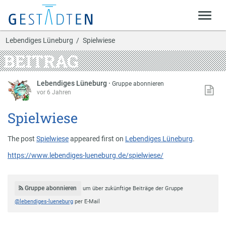
Lebendiges Lüneburg
Spielwiese
BEITRAG
Lebendiges Lüneburg
·
Gruppe abonnieren
vor 6 Jahren
Spielwiese
The post
Spielwiese
appeared first on
Lebendiges Lüneburg
.
https://www.lebendiges-lueneburg.de/spielwiese/
Gruppe abonnieren
um über zukünftige Beiträge der Gruppe
@lebendiges-lueneburg
per E-Mail